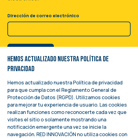
Episodio 30: Las elecciones
Webinar: Gobernanza
primarias
Ambiental en América
Dirección de correo electrónico
Latina y el Caribe
22 Noviembre 2024
28 Febrero 2023
ARTÍCULO
EVENTO
Hemos actualizado nuestra Política de
Curso virtual: Comunicando
CONVOCATORIA:
privacidad
con impacto
PARTICIPA EN LA EDICIÓN
#46 DE RED INFORMACIÓN
Hemos actualizado nuestra Política de privacidad
19 Diciembre 2024
-
19 Enero 2025
para que cumpla con el Reglamento General de
Image
08 Noviembre 2024
CURSO
Protección de Datos (RGPD). Utilizamos cookies
para mejorar tu experiencia de usuario. Las cookies
INFOGRAFÍA
Una iniciativa del
RED INFORMACIÓN. Edición
realizan funciones como reconocerte cada vez que
INSTITUTO NACIONAL DEMÓCRATA PARA ASUNTOS INTERNACIONALES (NDI)
visites el sitio o solamente mostrando una
No 46 Enero 2025
notificación emergente una vez se inicie la
navegación. RED INNOVACIÓN no utiliza cookies con
Enero 2025