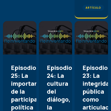
ARTÍCULO
Episodio
Episodio
Episodio
25: La
24: La
23: La
importancia
cultura
integrida
de la
del
pública
participación
diálogo,
como
política
la
articulac