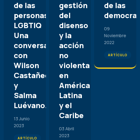
de las
gestión
de las
personas
del
democrac
LGBTIQ
disenso
09
Una
y la
Noviembre
2022
conversación
acción
con
no
ARTÍCULO
Wilson
violenta
Castañeda
en
y
América
Salma
Latina
Luévano.
y el
Caribe
13 Junio
2023
03 Abril
2023
ARTÍCULO