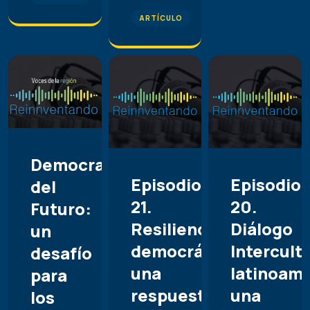
ARTÍCULO
Democracia
Episodio
Episodio
del
21.
20.
Futuro:
Resiliencia
Diálogo
un
democrática:
Intercult
desafío
una
latinoame
para
respuesta
una
los