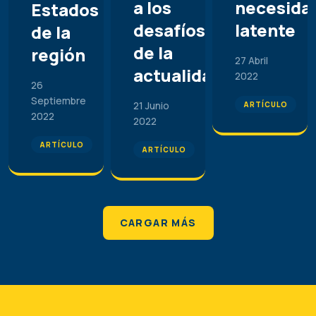
a los
necesida
Estados
desafíos
latente
de la
de la
región
27 Abril
actualidad
2022
26
Septiembre
21 Junio
ARTÍCULO
2022
2022
ARTÍCULO
ARTÍCULO
CARGAR MÁS