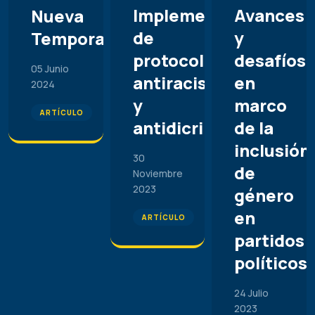
Implementación
Avances
Nueva
de
y
Temporada
protocolos
desafíos
05 Junio
antiracistas
en
2024
y
marco
ARTÍCULO
antidicriminatorios
de la
inclusión
30
de
Noviembre
2023
género
en
ARTÍCULO
partidos
políticos
24 Julio
2023