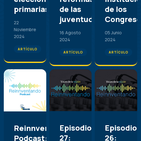
primarias
de las
de los
juventudes
Congreso
22
Noviembre
16 Agosto
05 Junio
2024
2024
2024
ARTÍCULO
ARTÍCULO
ARTÍCULO
Episodio
Episodio
Reinnventando
27:
26:
Podcast: