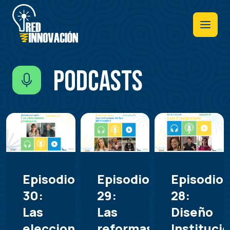
Pasar
al
contenido
principal
Podcasts
Episodio
Episodio
Episodio
30:
29:
28:
Las
Las
Diseño
elecciones
reformas
Instituci