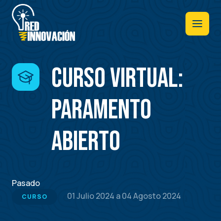
Pasar
al
contenido
principal
Curso Virtual:
Paramento
Abierto
Pasado
01 Julio 2024
a
04 Agosto 2024
CURSO