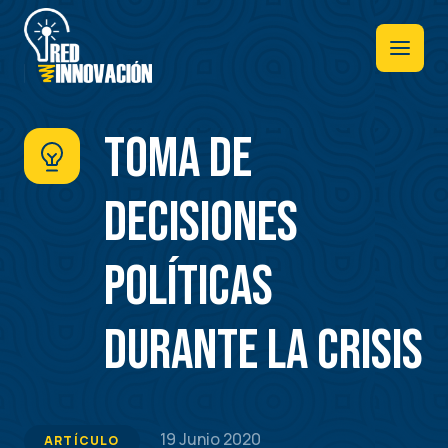
Pasar
al
contenido
principal
Toma de
decisiones
políticas
durante la crisis
19 Junio 2020
ARTÍCULO