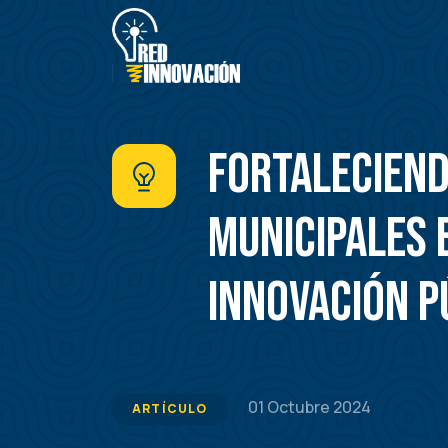
Pasar
al
contenido
principal
Fortaleciend
municipales 
innovación p
01 Octubre 2024
ARTÍCULO