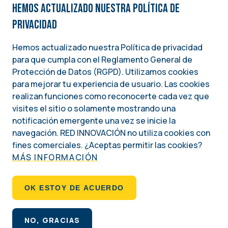
Hemos actualizado nuestra Política de
privacidad
Hemos actualizado nuestra Política de privacidad
para que cumpla con el Reglamento General de
Image
Protección de Datos (RGPD). Utilizamos cookies
para mejorar tu experiencia de usuario. Las cookies
Una iniciativa del
realizan funciones como reconocerte cada vez que
INSTITUTO NACIONAL DEMÓCRATA PARA ASUNTOS INTERNACIONALES (NDI)
visites el sitio o solamente mostrando una
notificación emergente una vez se inicie la
Social
navegación. RED INNOVACIÓN no utiliza cookies con
fines comerciales. ¿Aceptas permitir las cookies?
MÁS INFORMACIÓN
Footer
QUIÉNES SOMOS
OK ESTOY DE ACUERDO
POLÍTICA DE PRIVACIDAD
NO, GRACIAS
Derechos de autor 2026