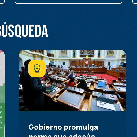
búsqueda
Gobierno promulga
norma que adecúa