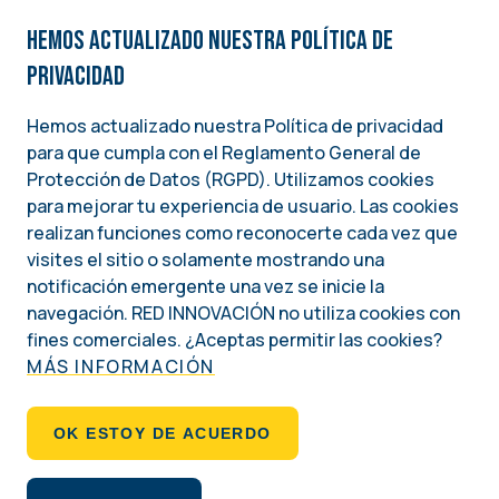
Hemos actualizado nuestra Política de
privacidad
Hemos actualizado nuestra Política de privacidad
para que cumpla con el Reglamento General de
Image
Protección de Datos (RGPD). Utilizamos cookies
para mejorar tu experiencia de usuario. Las cookies
Una iniciativa del
realizan funciones como reconocerte cada vez que
INSTITUTO NACIONAL DEMÓCRATA PARA ASUNTOS INTERNACIONALES (NDI)
visites el sitio o solamente mostrando una
notificación emergente una vez se inicie la
Social
navegación. RED INNOVACIÓN no utiliza cookies con
fines comerciales. ¿Aceptas permitir las cookies?
MÁS INFORMACIÓN
Footer
QUIÉNES SOMOS
OK ESTOY DE ACUERDO
POLÍTICA DE PRIVACIDAD