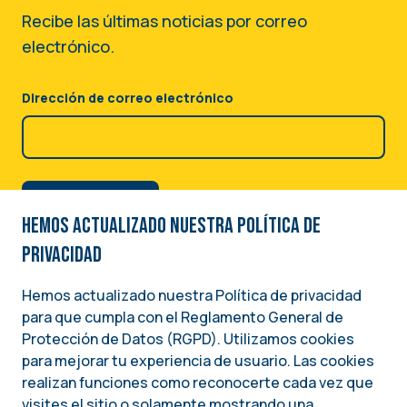
Recibe las últimas noticias por correo
electrónico.
Dirección de correo electrónico
Hemos actualizado nuestra Política de
privacidad
Hemos actualizado nuestra Política de privacidad
para que cumpla con el Reglamento General de
Image
Protección de Datos (RGPD). Utilizamos cookies
para mejorar tu experiencia de usuario. Las cookies
Una iniciativa del
realizan funciones como reconocerte cada vez que
INSTITUTO NACIONAL DEMÓCRATA PARA ASUNTOS INTERNACIONALES (NDI)
visites el sitio o solamente mostrando una