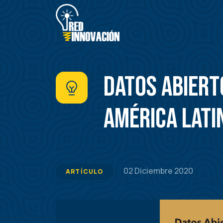
Pasar
al
contenido
principal
Datos Abiert
América Lati
02 Diciembre 2020
ARTÍCULO