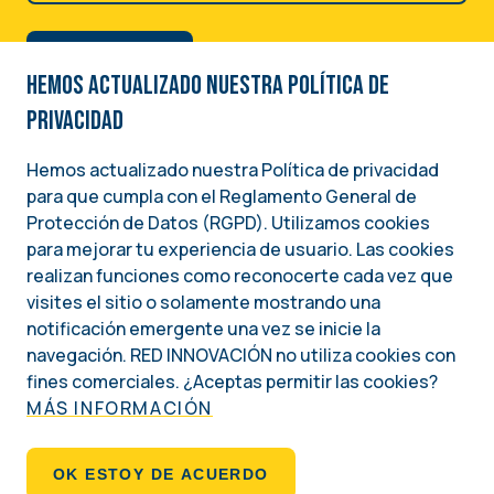
Hemos actualizado nuestra Política de
privacidad
Hemos actualizado nuestra Política de privacidad
para que cumpla con el Reglamento General de
Image
Protección de Datos (RGPD). Utilizamos cookies
para mejorar tu experiencia de usuario. Las cookies
Una iniciativa del
realizan funciones como reconocerte cada vez que
INSTITUTO NACIONAL DEMÓCRATA PARA ASUNTOS INTERNACIONALES (NDI)
visites el sitio o solamente mostrando una
notificación emergente una vez se inicie la
Social
navegación. RED INNOVACIÓN no utiliza cookies con
fines comerciales. ¿Aceptas permitir las cookies?
MÁS INFORMACIÓN
Footer
QUIÉNES SOMOS
OK ESTOY DE ACUERDO