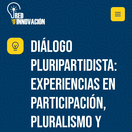
Pasar
al
contenido
principal
Diálogo
pluripartidista:
Experiencias en
participación,
pluralismo y