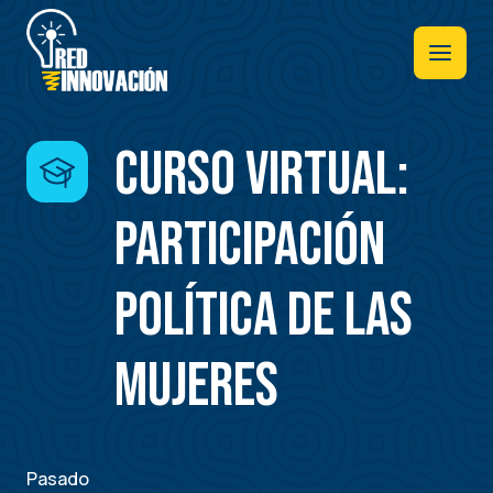
Pasar
al
contenido
principal
Curso Virtual:
Participación
Política de las
Mujeres
Pasado