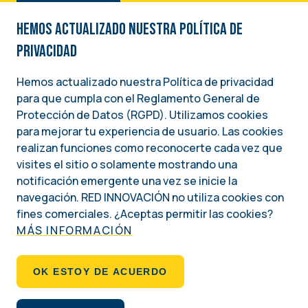
Hemos actualizado nuestra Política de
privacidad
Hemos actualizado nuestra Política de privacidad
para que cumpla con el Reglamento General de
Image
Protección de Datos (RGPD). Utilizamos cookies
para mejorar tu experiencia de usuario. Las cookies
Una iniciativa del
realizan funciones como reconocerte cada vez que
INSTITUTO NACIONAL DEMÓCRATA PARA ASUNTOS INTERNACIONALES (NDI)
visites el sitio o solamente mostrando una
notificación emergente una vez se inicie la
Social
navegación. RED INNOVACIÓN no utiliza cookies con
fines comerciales. ¿Aceptas permitir las cookies?
MÁS INFORMACIÓN
Footer
QUIÉNES SOMOS
OK ESTOY DE ACUERDO
POLÍTICA DE PRIVACIDAD