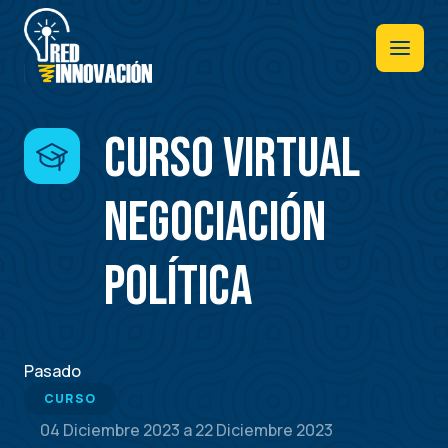
Pasar
al
contenido
principal
Curso Virtual
Negociación
política
Pasado
CURSO
04 Diciembre 2023
a
22 Diciembre 2023