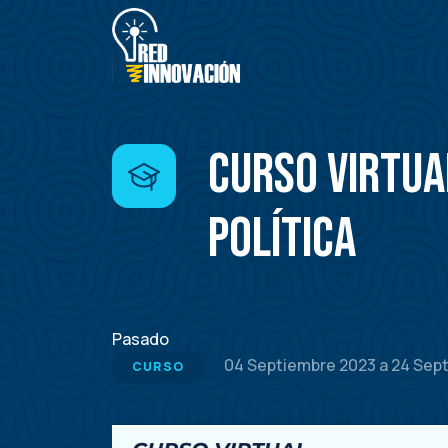
Pasar
al
contenido
principal
Curso Virtua
política
Pasado
04 Septiembre 2023
a
24 Sep
CURSO