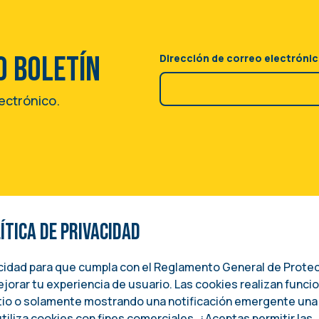
o boletín
Dirección de correo electróni
lectrónico.
tica de privacidad
SUNTOS INTERNACIONALES
acidad para que cumpla con el Reglamento General de Prote
jorar tu experiencia de usuario. Las cookies realizan funci
itio o solamente mostrando una notificación emergente una
tiliza cookies con fines comerciales. ¿Aceptas permitir las