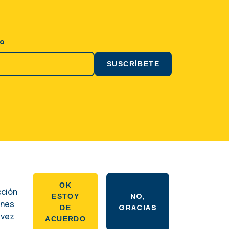
co
Social
OK
cción
NO,
ESTOY
ones
GRACIAS
DE
 vez
ACUERDO